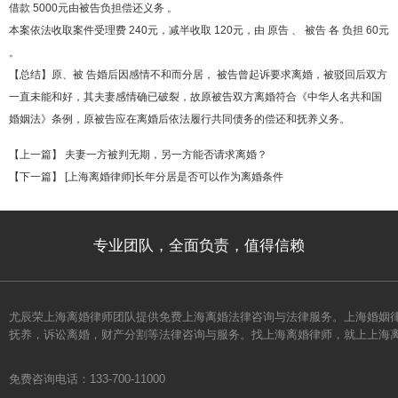
借款 5000元由被告负担偿还义务 。
本案依法收取案件受理费 240元，减半收取 120元，由 原告 、 被告 各 负担 60元
。
【总结】原、被 告婚后因感情不和而分居， 被告曾起诉要求离婚，被驳回后双方
一直未能和好，其夫妻感情确已破裂，故原被告双方离婚符合《中华人名共和国
婚姻法》条例，原被告应在离婚后依法履行共同债务的偿还和抚养义务。
【上一篇】
夫妻一方被判无期，另一方能否请求离婚？
【下一篇】
[上海离婚律师]长年分居是否可以作为离婚条件
专业团队，全面负责，值得信赖
尤辰荣上海离婚律师团队提供免费上海离婚法律咨询与法律服务。上海婚姻
抚养，诉讼离婚，财产分割等法律咨询与服务。找上海离婚律师，就上上海
免费咨询电话：133-700-11000