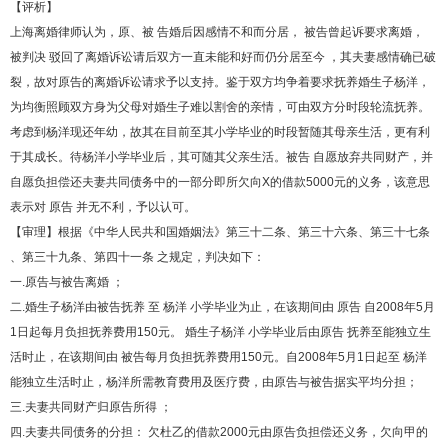
【评析】
上海离婚律师认为，原、被 告婚后因感情不和而分居， 被告曾起诉要求离婚，
被判决 驳回了离婚诉讼请后双方一直未能和好而仍分居至今 ，其夫妻感情确已破
裂，故对原告的离婚诉讼请求予以支持。鉴于双方均争着要求抚养婚生子杨洋，
为均衡照顾双方身为父母对婚生子难以割舍的亲情，可由双方分时段轮流抚养。
考虑到杨洋现还年幼，故其在目前至其小学毕业的时段暂随其母亲生活，更有利
于其成长。待杨洋小学毕业后，其可随其父亲生活。被告 自愿放弃共同财产，并
自愿负担偿还夫妻共同债务中的一部分即所欠向X的借款5000元的义务，该意思
表示对 原告 并无不利，予以认可。
【审理】根据《中华人民共和国婚姻法》第三十二条、第三十六条、第三十七条
、第三十九条、第四十一条 之规定，判决如下：
一.原告与被告离婚 ；
二.婚生子杨洋由被告抚养 至 杨洋 小学毕业为止，在该期间由 原告 自2008年5月
1日起每月负担抚养费用150元。 婚生子杨洋 小学毕业后由原告 抚养至能独立生
活时止，在该期间由 被告每月负担抚养费用150元。自2008年5月1日起至 杨洋
能独立生活时止，杨洋所需教育费用及医疗费，由原告与被告据实平均分担；
三.夫妻共同财产归原告所得 ；
四.夫妻共同债务的分担： 欠杜乙的借款2000元由原告负担偿还义务，欠向甲的