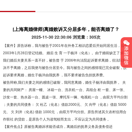
[上海离婚律师]离婚败诉又分居多年，能否离婚了？
2025-11-30 22:30:06 浏览量：305次
【案件】原告诉称，我与被告于2001年在外务工相识恋爱后开始同居生活，后于
2003年1月28日登记结婚。 婚后 生 育 一子杨洋（化名）。由于婚前缺乏了解，
我们婚后夫妻关系一直不好，被告曾 于 2006年向法院起诉要求离婚，但法院判
决不予离婚，之后我便与被告分居至今。我与被告之间的感情现已完全破裂，故
起诉要求离婚，婚生子杨洋由我抚养 ，我不要求被告负担抚养费。
被告辩称,我们夫妻之间的感情已破裂，我同意离婚，婚生子杨洋由我抚养 。 夫
妻的共同财产： 房屋一幢、 冰箱一台、洗衣机一台、高组合 柜 一套、床一张、
沙发一套、热水器一台、圆桌一张、摩托车一辆、电视机一台 ，由双方平均分割
；夫妻的共同债务： 欠 杜乙（化名）借款2000元、 欠 向甲（化名）借款 5000
元、 欠 刘并（化名) 借款 1000元 ，由双方平均分担。原告所述其欠农村信用合
作联社 的贷款，是原告个人为读驾校而支出，不应认定为共同债务 。
【案件焦点】原被告离婚诉求能否成功，离婚后的抚养义务及债务偿还